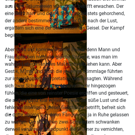
aus ihren Träumereien was „Frau“ betrifft erwachen. Der
eine recht naiv und dem älteren Bruder stets gehorchend,
der andere bestimmend und voller Gier nach der Lust,
ergattern sich eine der Schwestern als Geisel. Der Kampf
beginnt.
Aber nicht auf kommunikativer Ebene, denn Mann und
Frau sprechen nicht die gleiche Sprache, was man im
wahren Leben manches Mal nachvollziehen kann. Aber
Gestik, Mimik und auch die jeweilige Stimmlage führten
zur interessanten Interpretation des Gesagten. Während
sich zwei Schwestern den Männern sehr hingezogen
fühlen, die eine von reinster Poesie ergriffen und gesteuert,
die andere ganz klar einteilend was die süße Lust und die
fehlende Intelligenz dieser Geschöpfe betrifft, befreit sich
die dritte rigoros aus deren Fängen um ja in Ruhe gelassen
zu werden. Die restlichen zwei Schwestern schwanken
derweil von ihrem Standpunkt die Männer zu vernichten,