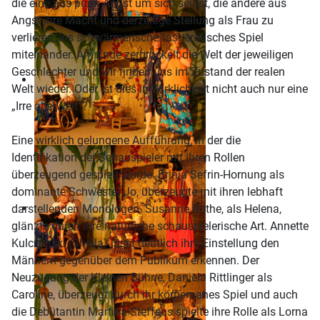
die eine aus purer Angst um sich selbst, die andere aus
Angst ihre Macht und derzeitige Stellung als Frau zu
verlieren, ins schwärmerische fast erotisches Spiel
miteinander. Am Ende zerbröckelt die Welt der jeweiligen
Geschlechter und wir finden uns im Zustand der realen
Welt wieder. Oder ist dies in Wirklichkeit nicht auch nur eine
„Irre alte Welt“?
Eine wirklich gelungene Aufführung, in der die
Identifikation der Schauspieler mit ihren Rollen
überzeugend gespielt wurde. Brinja Sefrin-Hornung als
dominante Schwester Jo, überzeugte mit ihren lebhaft
darstellenden Monologen. Susanne Rothe, als Helena,
glänzte durch ihre natürliche schauspielerische Art. Annette
Kulczynski (Sheila) lässt deutlich ihre Einstellung den
Männern gegenüber dem Publikum erkennen. Der
Neuzugang der Kleinen Bühne, Daniela Rittlinger als
Caroline, überzeugt durch ihr körpernahes Spiel und auch
die Debütantin Martina Steffens spielte ihre Rolle als Lorna