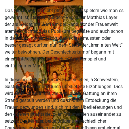
Das Stück begann nicht mit den Schauspielern wie man es
gewohnt ist, sondern mit dem Regisseur Matthias Layer
der als Soldat mit Waffe in der Hand, vor der Frauenwelt
atemlos flüchtend das Publikum begrüßte und auch schon
in das Stück mit einbezog. Denn diese mussten oder
besser gesagt durften nun dem Stück der „Irren alten Welt“
weiter beiwohnen. Der Geschlechterkampf begann mit
einem interessanten weiblichen Schattenspiel und
einfühlsamer Musik.
In diese heile Welt in der nur Frauen leben, 5 Schwestern,
existieren Männer nur durch überlieferte Erzählungen. Dies
wird plötzlich sehr real, als zwei dieser Gattung an ihren
Strand gespült werden und durch deren Entdeckung die
Frauen gezwungen sind, sich mit den Überlieferungen und
den eigenen phantasievollen Träumereien auseinander zu
setzen. Die Männer, beide Brüder unterschiedlicher
Charaktere, erwachen am Strand und müssen erst einmal