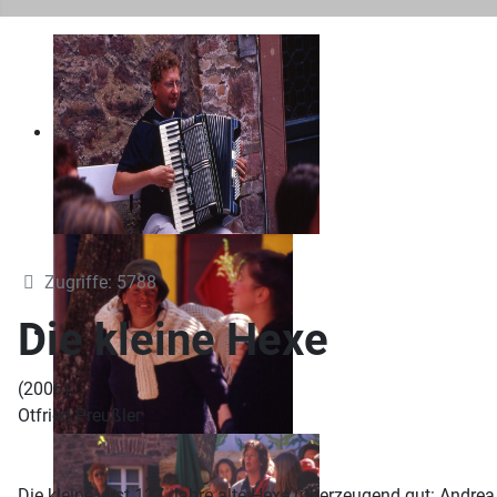
Zugriffe: 5788
Die kleine Hexe
(2006)
Otfried Preußler
Die kleine, erst 127 Jahre alte Hexe (überzeugend gut: Andre