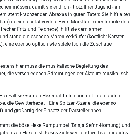
hen müssen, damit sie endlich - trotz ihrer Jugend - am
em steht krächzenden Abraxas in guten Taten: Sie hilft alten
) in einen hilfsbereiten. Beim Markttag, einer turbulenten
recher Fritz und Feldhexe), hilft sie dem armen
 und ständig niesenden Maroniverkäufer (köstlich: Karsten
 eine ebenso optisch wie spielerisch die Zuschauer
ätestens hier muss die musikalische Begleitung des
hnet, die verschiedenen Stimmungen der Akteure musikalisch
ier will sie vor den Hexenrat treten und mit ihrem guten
e, die Gewitterhexe ... Eine Spitzen-Szene, die ebenso
 und großartig der Einsatz der Darstellerinnen.
 kommt die böse Hexe Rumpumpel (Brinja Sefrin-Hornung) und
fgaben von Hexen ist, Böses zu hexen, und weil sie nur gutes