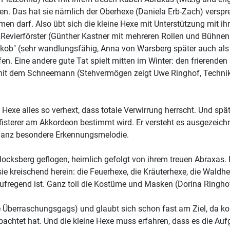
. Das hat sie nämlich der Oberhexe (Daniela Erb-Zach) versprec
n darf. Also übt sich die kleine Hexe mit Unterstützung mit ihr
vierförster (Günther Kastner mit mehreren Rollen und Bühnenbau
Jakob" (sehr wandlungsfähig, Anna von Warsberg später auch als f
. Eine andere gute Tat spielt mitten im Winter: den frierenden
it dem Schneemann (Stehvermögen zeigt Uwe Ringhof, Technik),
 Hexe alles so verhext, dass totale Verwirrung herrscht. Und sp
Pfisterer am Akkordeon bestimmt wird. Er versteht es ausgezeic
e ganz besondere Erkennungsmelodie.
ocksberg geflogen, heimlich gefolgt von ihrem treuen Abraxas. H
ie kreischend herein: die Feuerhexe, die Kräuterhexe, die Waldhex
ufregend ist. Ganz toll die Kostüme und Masken (Dorina Ringhof)
te Überraschungsgags) und glaubt sich schon fast am Ziel, da
eobachtet hat. Und die kleine Hexe muss erfahren, dass es die Au