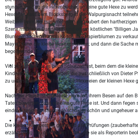
stunden am Tag die Hexenbücher, um eine gute Hexe zu werden
Hexentanz auf dem Blocksberg in der Walpurgisnacht teilnehme
Weibern beim Holzsammeln und verzaubert den hartherzigen Re
Szene mit vielen Darstellern und einem köstlichen "Billigen 
Blumenmädchen (Karina Kopp), ihre Papierblumen zu verkaufen
Mayer) kann die kleine Hexe erwärmen; und dann die Sache m
begeisternde Szene.
Viel zu lachen gibt es beim Schützenfest, beim dem die kleine
Kinderstücks erwähnt werden, die ausschließlich von Dieter 
zu unterstreichen und hat für die Hexereien der kleinen Hex
Nach der Pause ist die kleine Hexe mit ihrem Besen auf den Bl
Taten beweisen, dass sie eine gute Hexe ist. Und dann fegen s
eindrucksvoll-realistisch wie schaurig-schön und ungeheuer a
Die kleine Hexe besteht glänzend alle Prüfungen (zauberhaf
erzählt giftig von den "guten Taten", die sie als Reporterin b