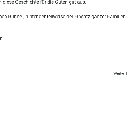
ch diese Geschichte für die Guten gut aus.
en Bühne", hinter der teilweise der Einsatz ganzer Familien
r
Next article
Weiter