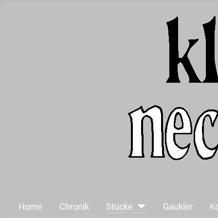
Home
Chronik
Stücke
Gaukler
K