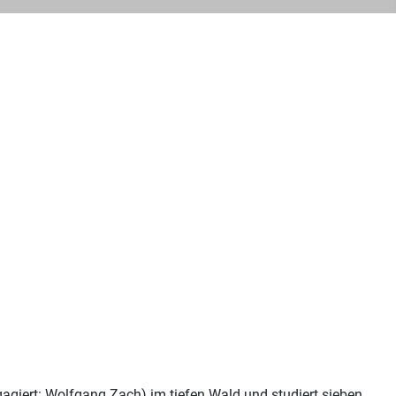
gagiert: Wolfgang Zach) im tiefen Wald und studiert sieben