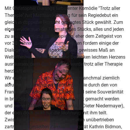
Mit Christopher Durangs turbulenter Komödie "Trotz aller
Therapie" hat Matthias Hornung für sein Regiedebut ein
gleich in doppelter Hinsicht gewagtes Stück gewählt. Zum
einen würde man die Thematik des Stücks, alles und jeden
zu analysieren und zu therapieren, eher dem Zeitgeist von
vor 30 Jahren zuordnen, zum anderen fordern einige der
Dialoge -vorsichtig ausgedrückt- ein gewisses Maß an
Weltoffenheit. Wir können seine Bedenken leichten Herzens
ausräumen, denn das Publikum wurde trotz aller Therapie
herzhaft erfrischend unterhalten.
Wir erleben Bruce Lathrop und seine manchmal ziemlich
abrupten Stimmungsschwankungen, die durch den von
Frank Geider dargestellten Charme und seine Souveränität
in brenzligen Situationen mehr als wett gemacht werden
und seinen Mitbewohner Bob Lansky (Dieter Niedermayer),
der eben doch nicht nur die Wohnung mit ihm teilt.
Zwischen die Fronten dieser angenehm unübertrieben
zartrosa dargestellten Zweisamkeit gerät Kathrin Bidmon,