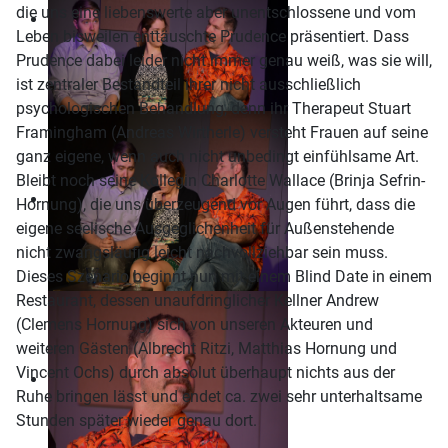
die uns eine liebenswerte aber unentschlossene und vom
Leben bisweilen enttäuschte Prudence präsentiert. Dass
Prudence dabei leider nicht immer genau weiß, was sie will,
ist zentraler Bestandteil ihrer nicht ausschließlich
psychologischen Behandlung, denn ihr Therapeut Stuart
Framingham (Andreas Wirtherle) versteht Frauen auf seine
ganz eigene, wenn auch nicht unbedingt einfühlsame Art.
Bleibt noch seine Kollegin Charlotte Wallace (Brinja Sefrin-
Hornung), die uns überzeugend vor Augen führt, dass die
eigene seelische Ausgeglichenheit für Außenstehende
nicht zwangsläufig leicht nachvollziehbar sein muss.
Dieses Szenario beginnt nun mit einem Blind Date in einem
Restaurant, dessen unaufdringlicher Kellner Andrew
(Clemens Hornung) sich von unseren Akteuren und
weiteren Gästen (Albrecht Ritzi, Matthias Hornung und
Vincent Ochs) durch absolut überhaupt nichts aus der
Ruhe bringen lässt und endet ca. zwei sehr unterhaltsame
Stunden später wieder genau dort.